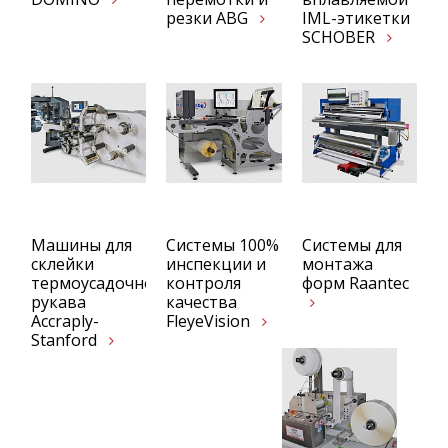
резки ABG
IML-этикетки
SCHOBER
Машины для
Системы 100%
Системы для
склейки
инспекции и
монтажа
термоусадочного
контроля
форм Raantec
рукава
качества
Accraply-
FleyeVision
Stanford