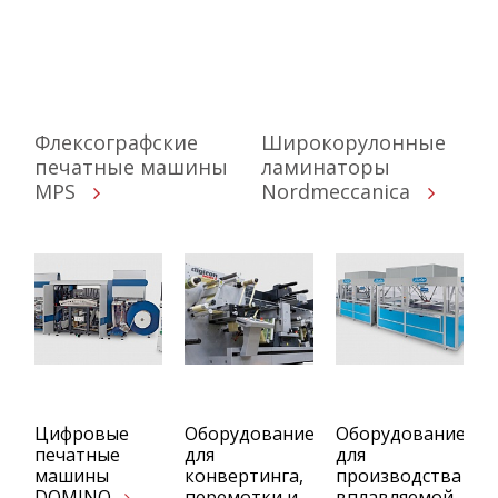
Флексографские
Широкорулонные
печатные машины
ламинаторы
MPS
Nordmeccanica
Цифровые
Оборудование
Оборудование
печатные
для
для
машины
конвертинга,
производства
DOMINO
перемотки и
вплавляемой