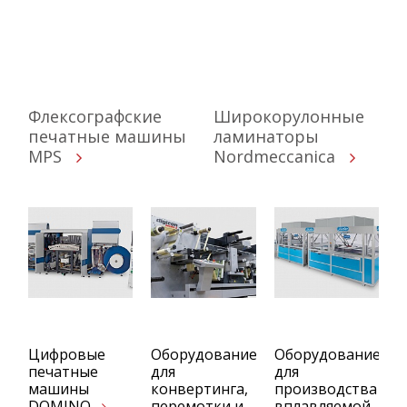
Флексографские
Широкорулонные
печатные машины
ламинаторы
MPS
Nordmeccanica
Цифровые
Оборудование
Оборудование
печатные
для
для
машины
конвертинга,
производства
DOMINO
перемотки и
вплавляемой