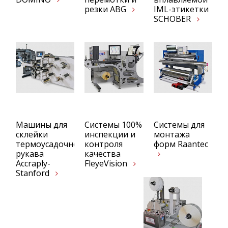
резки ABG
IML-этикетки
SCHOBER
Машины для
Системы 100%
Системы для
склейки
инспекции и
монтажа
термоусадочного
контроля
форм Raantec
рукава
качества
Accraply-
FleyeVision
Stanford