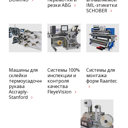
резки ABG
IML-этикетки
SCHOBER
Машины для
Системы 100%
Системы для
склейки
инспекции и
монтажа
термоусадочного
контроля
форм Raantec
рукава
качества
Accraply-
FleyeVision
Stanford