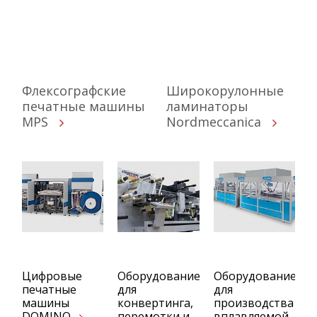
Флексографские
Широкорулонные
печатные машины
ламинаторы
MPS
Nordmeccanica
Цифровые
Оборудование
Оборудование
печатные
для
для
машины
конвертинга,
производства
DOMINO
перемотки и
вплавляемой